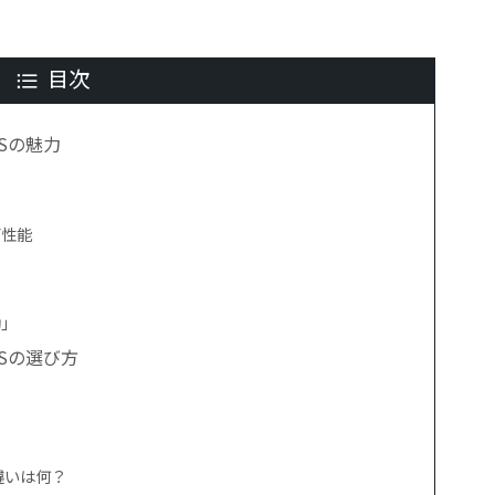
目次
Sの魅力
グ性能
動」
Sの選び方
違いは何？