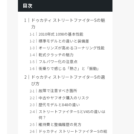
目次
ドゥカティ ストリートファイターSの魅
力
2010年式 1098の基本性能
標準モデルとの違いと装備差
オーリンズが高めるコーナリング性能
乾式クラッチの魅力
フルパワー化の注意点
街乗りで感じる「熱さ」と「振動」
ドゥカティ ストリートファイターSの選
び方
故障で注意すべき箇所
中古やヤフオク購入のリスク
歴代モデルと848の違い
ストリートファイターSとV4Sの違いは
何？
維持費と整備履歴の見方
ドゥカティ ストリートファイターSの総