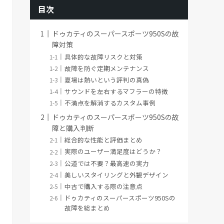
目次
ドゥカティのスーパースポーツ950Sの故
障対策
具体的な故障リスクと対策
故障を防ぐ定期メンテナンス
夏場は熱いという評判の真偽
サウンドを左右するマフラーの特徴
不満点を解消するカスタム事例
ドゥカティのスーパースポーツ950Sの故
障と購入判断
総合的な性能と評価まとめ
実際のユーザー満足度はどうか？
公道では不要？最高速の実力
美しいスタイリングと外観デザイン
中古で購入する際の注意点
ドゥカティのスーパースポーツ950Sの
故障を総まとめ