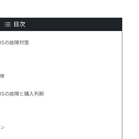
目次
0Sの故障対策
特徴
0Sの故障と購入判断
？
イン