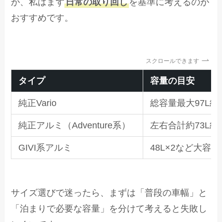
が、私はまず
日常の取り回し
を基準に考えるのが
おすすめです。
スクロールできます
タイプ
容量の目安
純正Vario
総容量最大97L級
純正アルミ（Adventure系）
左右合計約73L級
GIVI系アルミ
48L×2など大容量
サイズ選びで迷ったら、まずは「普段の車幅」と
「泊まりで必要な容量」を分けて考えると失敗し